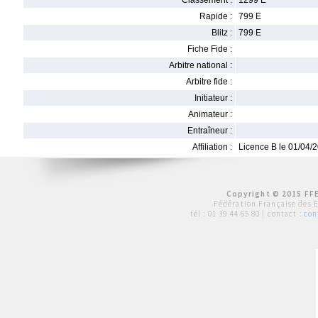
Classement :
1299 E
Rapide :
799 E
Blitz :
799 E
Fiche Fide :
Arbitre national :
Arbitre fide :
Initiateur :
Animateur :
Entraîneur :
Affiliation :
Licence B le 01/04/
Copyright © 2015 FFE
Fédération Française des 
tél :
01 39 44 65 80
| contact :
con