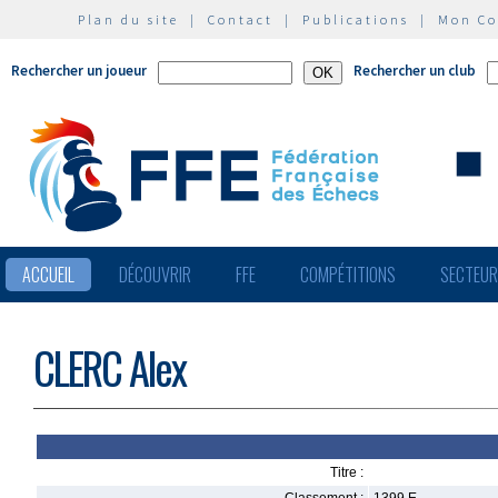
Plan du site
|
Contact
|
Publications
|
Mon C
Rechercher un joueur
Rechercher un club
ACCUEIL
DÉCOUVRIR
FFE
COMPÉTITIONS
SECTEU
CLERC Alex
Titre :