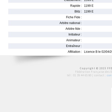
Classement :
1399 E
Rapide :
1199 E
Blitz :
1199 E
Fiche Fide :
Arbitre national :
Arbitre fide :
Initiateur :
Animateur :
Entraîneur :
Affiliation :
Licence B le 02/04/
Copyright © 2015 FFE
Fédération Française des 
tél :
01 39 44 65 80
| contact :
con