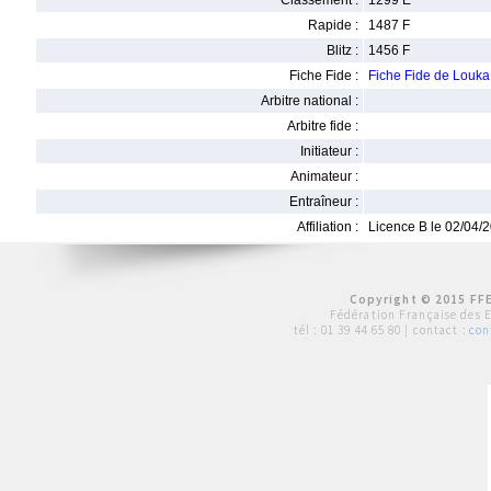
Classement :
1299 E
Rapide :
1487 F
Blitz :
1456 F
Fiche Fide :
Fiche Fide de Louk
Arbitre national :
Arbitre fide :
Initiateur :
Animateur :
Entraîneur :
Affiliation :
Licence B le 02/04/
Copyright © 2015 FFE
Fédération Française des 
tél :
01 39 44 65 80
| contact :
con