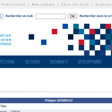
|
Publications
|
Mon Compte
|
Gérer son Club
|
Directeu
Rechercher un club
Rechercher dans le si
PÉTITIONS
SECTEURS
DOCUMENTS
DÉVELOPPEMENT
Philippe GIAMBIASI
Titre :