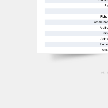
Classe
Ra
Fiche 
Arbitre nat
Arbitre
Init
Anima
Entraî
Affil
tél :