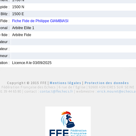
ment :
1700 N
pide :
1500 N
Blitz :
1500 E
Fide :
Fiche Fide de Philippe GIAMBIASI
ional :
Arbitre Elite 1
 fide :
Arbitre Fide
iateur :
teur :
neur :
iation :
Licence A le 03/09/2025
Copyright © 2015 FFE |
Mentions légales
|
Protection des données
Fédération Française des Echecs |
6 rue de l'Eglise | 92600 ASNIERES SUR SEINE
01 39 44 65 80
| contact :
contact@ffechecs.fr
| webmestre :
erick.mouret@echecs.as