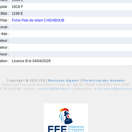
ment :
1399 E
pide :
1818 F
Blitz :
1199 E
Fide :
Fiche Fide de Islam CHEHBOUB
ional :
 fide :
iateur :
teur :
neur :
iation :
Licence B le 04/04/2026
Copyright © 2015 FFE |
Mentions légales
|
Protection des données
Fédération Française des Echecs |
6 rue de l'Eglise | 92600 ASNIERES SUR SEINE
01 39 44 65 80
| contact :
contact@ffechecs.fr
| webmestre :
erick.mouret@echecs.as