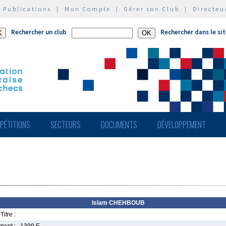
|
Publications
|
Mon Compte
|
Gérer son Club
|
Directeu
Rechercher un club
Rechercher dans le si
PÉTITIONS
SECTEURS
DOCUMENTS
DÉVELOPPEMENT
Islam CHEHBOUB
Titre :