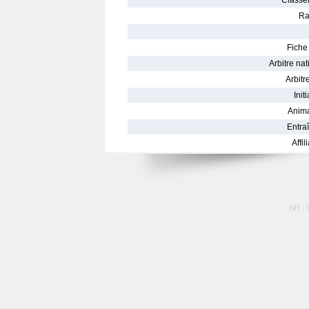
Classe
Ra
Fiche 
Arbitre nat
Arbitre
Init
Anima
Entraî
Affil
tél :