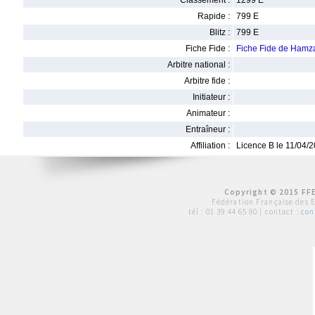
Classement :
1299 E
Rapide :
799 E
Blitz :
799 E
Fiche Fide :
Fiche Fide de Ham
Arbitre national :
Arbitre fide :
Initiateur :
Animateur :
Entraîneur :
Affiliation :
Licence B le 11/04/
Copyright © 2015 FFE
Fédération Française des 
tél :
01 39 44 65 80
| contact :
con