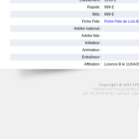
Classement :
1299 E
Rapide :
999 E
Blitz :
999 E
Fiche Fide :
Fiche Fide de Loi
Arbitre national :
Arbitre fide :
Initiateur :
Animateur :
Entraîneur :
Affiliation :
Licence B le 11/04/
Copyright © 2015 FFE
Fédération Française des 
tél :
01 39 44 65 80
| contact :
con