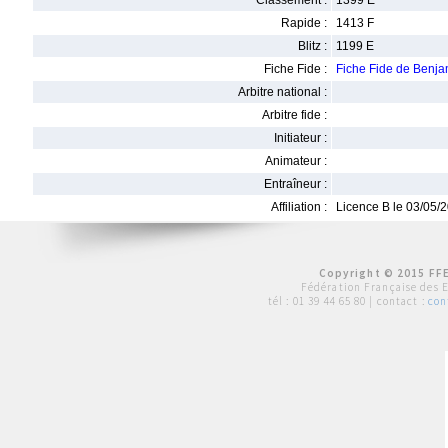
Classement :
1399 E
Rapide :
1413 F
Blitz :
1199 E
Fiche Fide :
Fiche Fide de Benj
Arbitre national :
Arbitre fide :
Initiateur :
Animateur :
Entraîneur :
Affiliation :
Licence B le 03/05/
Copyright © 2015 FFE
Fédération Française des 
tél :
01 39 44 65 80
| contact :
con