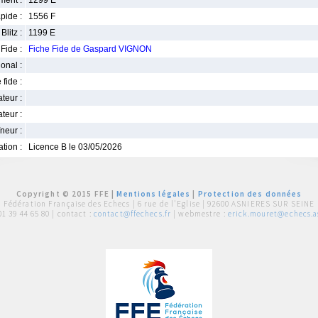
ment :
1299 E
pide :
1556 F
Blitz :
1199 E
Fide :
Fiche Fide de Gaspard VIGNON
ional :
 fide :
iateur :
teur :
neur :
iation :
Licence B le 03/05/2026
Copyright © 2015 FFE |
Mentions légales
|
Protection des données
Fédération Française des Echecs |
6 rue de l'Eglise | 92600 ASNIERES SUR SEINE
01 39 44 65 80
| contact :
contact@ffechecs.fr
| webmestre :
erick.mouret@echecs.as