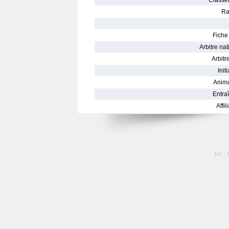
Classe
Ra
Fiche 
Arbitre nat
Arbitre
Init
Anima
Entraî
Affil
tél :