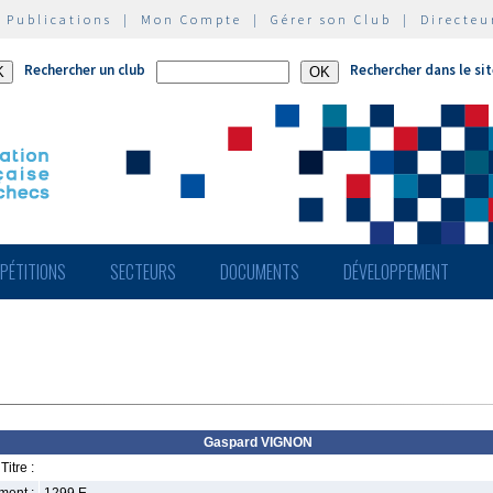
|
Publications
|
Mon Compte
|
Gérer son Club
|
Directeu
Rechercher un club
Rechercher dans le si
PÉTITIONS
SECTEURS
DOCUMENTS
DÉVELOPPEMENT
Gaspard VIGNON
Titre :