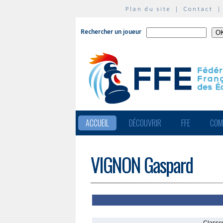
Plan du site
|
Contact
Rechercher un joueur
ACCUEIL
DÉCOUVRIR
FFE
COM
VIGNON Gaspard