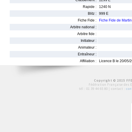
Classement :
1299 E
Rapide :
1240 N
Blitz :
999 E
Fiche Fide :
Fiche Fide de Mart
Arbitre national :
Arbitre fide :
Initiateur :
Animateur :
Entraîneur :
Affiliation :
Licence B le 20/05/
Copyright © 2015 FFE
Fédération Française des 
tél :
01 39 44 65 80
| contact :
con