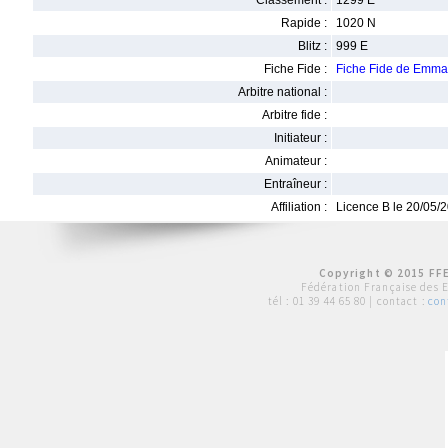
Classement :
1299 E
Rapide :
1020 N
Blitz :
999 E
Fiche Fide :
Fiche Fide de Emm
Arbitre national :
Arbitre fide :
Initiateur :
Animateur :
Entraîneur :
Affiliation :
Licence B le 20/05/
Copyright © 2015 FFE
Fédération Française des 
tél :
01 39 44 65 80
| contact :
con