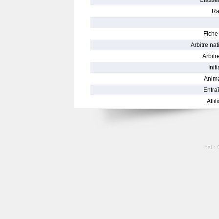
Classe
Ra
Fiche 
Arbitre nat
Arbitre
Init
Anima
Entraî
Affil
tél :