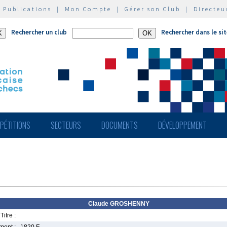
|
Publications
|
Mon Compte
|
Gérer son Club
|
Directeu
Rechercher un club
Rechercher dans le si
PÉTITIONS
SECTEURS
DOCUMENTS
DÉVELOPPEMENT
Claude GROSHENNY
Titre :