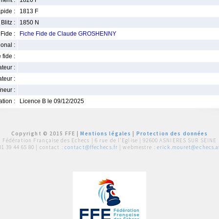
ment :
1820 F
pide :
1813 F
Blitz :
1850 N
Fide :
Fiche Fide de Claude GROSHENNY
ional :
 fide :
iateur :
teur :
neur :
iation :
Licence B le 09/12/2025
Copyright © 2015 FFE |
Mentions légales
|
Protection des données
Fédération Française des Echecs |
6 rue de l'Eglise | 92600 ASNIERES SUR SEINE
01 39 44 65 80
| contact :
contact@ffechecs.fr
| webmestre :
erick.mouret@echecs.as