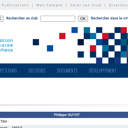
|
Publications
|
Mon Compte
|
Gérer son Club
|
Directeu
Rechercher un club
Rechercher dans le si
PÉTITIONS
SECTEURS
DOCUMENTS
DÉVELOPPEMENT
Philippe GUYOT
Titre :