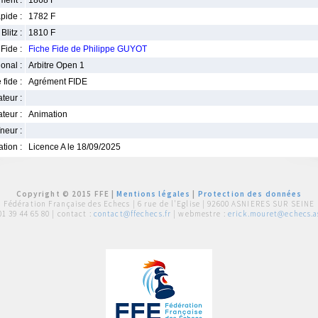
ment :
1868 F
pide :
1782 F
Blitz :
1810 F
Fide :
Fiche Fide de Philippe GUYOT
ional :
Arbitre Open 1
 fide :
Agrément FIDE
iateur :
teur :
Animation
neur :
iation :
Licence A le 18/09/2025
Copyright © 2015 FFE |
Mentions légales
|
Protection des données
Fédération Française des Echecs |
6 rue de l'Eglise | 92600 ASNIERES SUR SEINE
01 39 44 65 80
| contact :
contact@ffechecs.fr
| webmestre :
erick.mouret@echecs.as