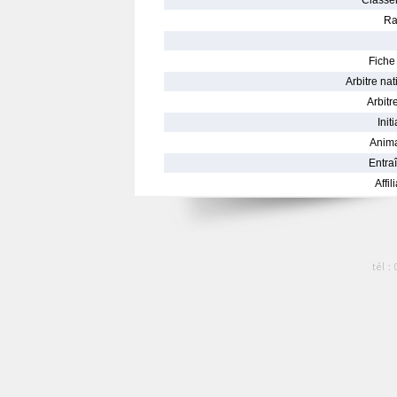
Classe
Ra
Fiche 
Arbitre nat
Arbitre
Init
Anima
Entraî
Affil
tél :