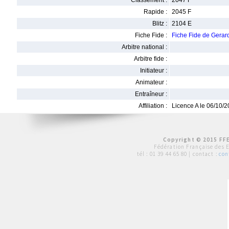
Classement :
2047 F
Rapide :
2045 F
Blitz :
2104 E
Fiche Fide :
Fiche Fide de Ger
Arbitre national :
Arbitre fide :
Initiateur :
Animateur :
Entraîneur :
Affiliation :
Licence A le 06/10/
Copyright © 2015 FFE
Fédération Française des 
tél :
01 39 44 65 80
| contact :
con