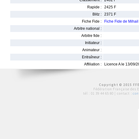
Classement :
2402 F
Rapide :
2425 F
Blitz :
2371 F
Fiche Fide :
Fiche Fide de Mihai
Arbitre national :
Arbitre fide :
Initiateur :
Animateur :
Entraîneur :
Affiliation :
Licence A le 13/09/
Copyright © 2015 FFE
Fédération Française des 
tél :
01 39 44 65 80
| contact :
con