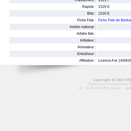
Classement :
1621 F
Rapide :
1520 E
Blitz :
1520 E
Fiche Fide :
Fiche Fide de Bert
Arbitre national :
Arbitre fide :
Initiateur :
Animateur :
Entraîneur :
Affiliation :
Licence A le 14/09/
Copyright © 2015 FFE
Fédération Française des 
tél :
01 39 44 65 80
| contact :
con