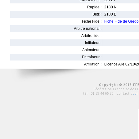
Classement :
2072 F
Rapide :
2180 N
Blitz :
2180 E
Fiche Fide :
Fiche Fide de Greg
Arbitre national :
Arbitre fide :
Initiateur :
Animateur :
Entraîneur :
Affiliation :
Licence A le 02/10/
Copyright © 2015 FFE
Fédération Française des 
tél :
01 39 44 65 80
| contact :
con