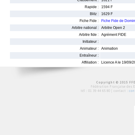
Classement :
1621 F
Rapide :
1594 F
Blitz :
1629 F
Fiche Fide :
Fiche Fide de Domi
Arbitre national :
Arbitre Open 2
Arbitre fide :
Agrément FIDE
Initiateur :
Animateur :
Animation
Entraîneur :
Affiliation :
Licence A le 19/09/
Copyright © 2015 FFE
Fédération Française des 
tél :
01 39 44 65 80
| contact :
con