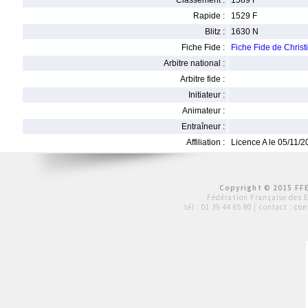
Classement :
1589 F
Rapide :
1529 F
Blitz :
1630 N
Fiche Fide :
Fiche Fide de Chri
Arbitre national :
Arbitre fide :
Initiateur :
Animateur :
Entraîneur :
Affiliation :
Licence A le 05/11/
Copyright © 2015 FFE
Fédération Française des 
tél :
01 39 44 65 80
| contact :
con