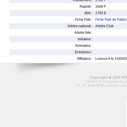
Classement :
1782 F
Rapide :
1668 F
Blitz :
1783 E
Fiche Fide :
Fiche Fide de Fabr
Arbitre national :
Arbitre Club
Arbitre fide :
Initiateur :
Animateur :
Entraîneur :
Affiliation :
Licence A le 14/09/
Copyright © 2015 FFE
Fédération Française des 
tél :
01 39 44 65 80
| contact :
con