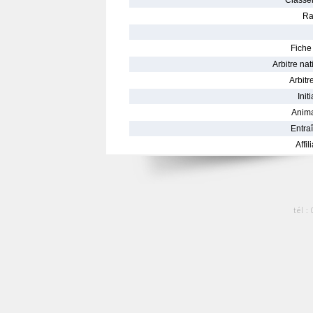
Classe
Ra
Fiche 
Arbitre nat
Arbitre
Init
Anima
Entraî
Affil
tél :