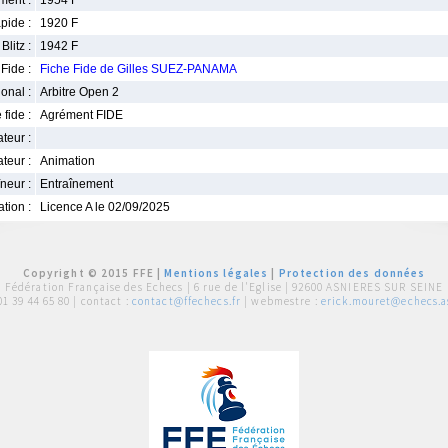
ment :
1954 F
pide :
1920 F
Blitz :
1942 F
Fide :
Fiche Fide de Gilles SUEZ-PANAMA
ional :
Arbitre Open 2
 fide :
Agrément FIDE
iateur :
teur :
Animation
neur :
Entraînement
iation :
Licence A le 02/09/2025
Copyright © 2015 FFE |
Mentions légales
|
Protection des données
Fédération Française des Echecs |
6 rue de l'Eglise | 92600 ASNIERES SUR SEINE
01 39 44 65 80
| contact :
contact@ffechecs.fr
| webmestre :
erick.mouret@echecs.as