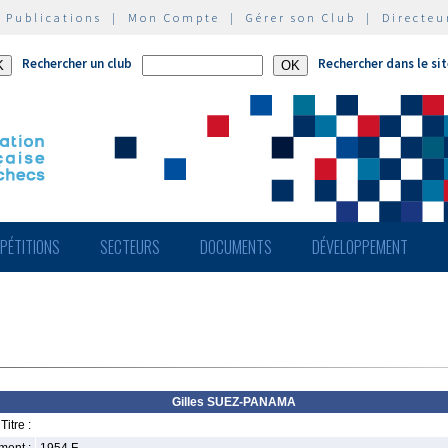
|
Publications
|
Mon Compte
|
Gérer son Club
|
Directeu
Rechercher un club
Rechercher dans le si
PÉTITIONS
SECTEURS
DOCUMENTS
DÉVELOPPEMENT
Gilles SUEZ-PANAMA
Titre :