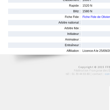
Classement :
1600 F
Rapide :
1520 N
Blitz :
1580 N
Fiche Fide :
Fiche Fide de Olivi
Arbitre national :
Arbitre fide :
Initiateur :
Animateur :
Entraîneur :
Affiliation :
Licence A le 25/09/
Copyright © 2015 FFE
Fédération Française des 
tél :
01 39 44 65 80
| contact :
con