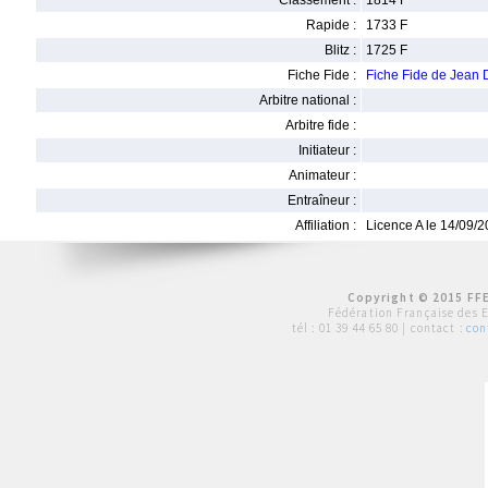
Classement :
1814 F
Rapide :
1733 F
Blitz :
1725 F
Fiche Fide :
Fiche Fide de Jea
Arbitre national :
Arbitre fide :
Initiateur :
Animateur :
Entraîneur :
Affiliation :
Licence A le 14/09/
Copyright © 2015 FFE
Fédération Française des 
tél :
01 39 44 65 80
| contact :
con