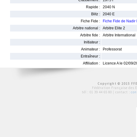
Classement :
1975 F
Rapide :
2040 N
Blitz :
2040 E
Fiche Fide :
Fiche Fide de Nad
Arbitre national :
Arbitre Elite 2
Arbitre fide :
Arbitre International
Initiateur :
Animateur :
Professorat
Entraîneur :
Affiliation :
Licence A le 02/09/
Copyright © 2015 FFE
Fédération Française des 
tél :
01 39 44 65 80
| contact :
con