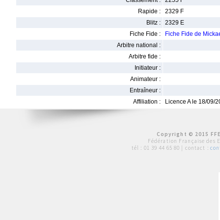
Classement :
2255 F
Rapide :
2329 F
Blitz :
2329 E
Fiche Fide :
Fiche Fide de Micka
Arbitre national :
Arbitre fide :
Initiateur :
Animateur :
Entraîneur :
Affiliation :
Licence A le 18/09/
Copyright © 2015 FFE
Fédération Française des 
tél :
01 39 44 65 80
| contact :
con