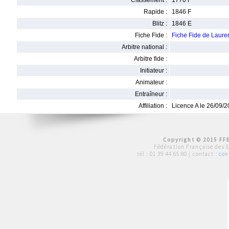
Classement :
1770 F
Rapide :
1846 F
Blitz :
1846 E
Fiche Fide :
Fiche Fide de Laur
Arbitre national :
Arbitre fide :
Initiateur :
Animateur :
Entraîneur :
Affiliation :
Licence A le 26/09/
Copyright © 2015 FFE
Fédération Française des 
tél :
01 39 44 65 80
| contact :
con