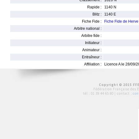
Classement :
1620 N
Rapide :
1140 N
Blitz :
1140 E
Fiche Fide :
Fiche Fide de Her
Arbitre national :
Arbitre fide :
Initiateur :
Animateur :
Entraîneur :
Affiliation :
Licence A le 28/09/
Copyright © 2015 FFE
Fédération Française des 
tél :
01 39 44 65 80
| contact :
con