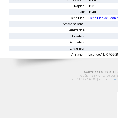
Classement :
1664 F
Rapide :
1531 F
Blitz :
1540 E
Fiche Fide :
Fiche Fide de Jean
Arbitre national :
Arbitre fide :
Initiateur :
Animateur :
Entraîneur :
Affiliation :
Licence A le 07/09/
Copyright © 2015 FFE
Fédération Française des 
tél :
01 39 44 65 80
| contact :
con