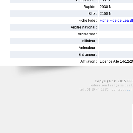
Classement :
1991 F
Rapide :
2030 N
Blitz :
2150 N
Fiche Fide :
Fiche Fide de Lea 
Arbitre national :
Arbitre fide :
Initiateur :
Animateur :
Entraîneur :
Affiliation :
Licence A le 14/12/
Copyright © 2015 FFE
Fédération Française des 
tél :
01 39 44 65 80
| contact :
con