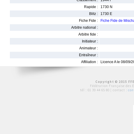
Classement :
1944 F
Rapide :
1730 N
Blitz :
1730 E
Fiche Fide :
Fiche Fide de Mis
Arbitre national :
Arbitre fide :
Initiateur :
Animateur :
Entraîneur :
Affiliation :
Licence A le 08/09/
Copyright © 2015 FFE
Fédération Française des 
tél :
01 39 44 65 80
| contact :
con