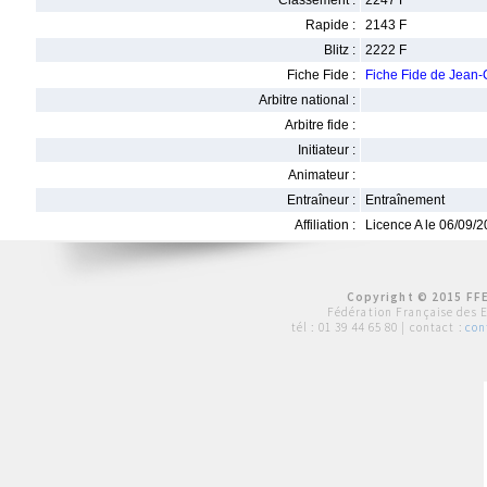
Classement :
2247 F
Rapide :
2143 F
Blitz :
2222 F
Fiche Fide :
Fiche Fide de Jean-
Arbitre national :
Arbitre fide :
Initiateur :
Animateur :
Entraîneur :
Entraînement
Affiliation :
Licence A le 06/09/
Copyright © 2015 FFE
Fédération Française des 
tél :
01 39 44 65 80
| contact :
con