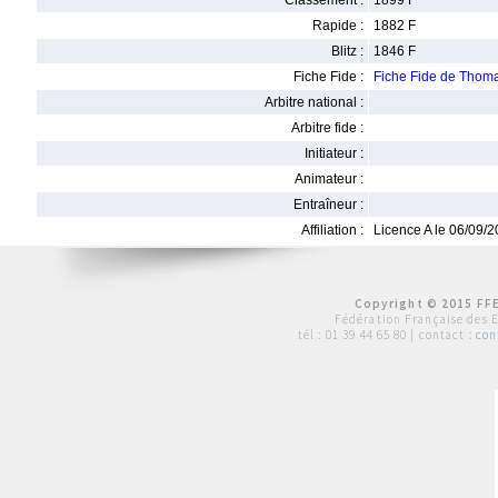
Classement :
1899 F
Rapide :
1882 F
Blitz :
1846 F
Fiche Fide :
Fiche Fide de Tho
Arbitre national :
Arbitre fide :
Initiateur :
Animateur :
Entraîneur :
Affiliation :
Licence A le 06/09/
Copyright © 2015 FFE
Fédération Française des 
tél :
01 39 44 65 80
| contact :
con