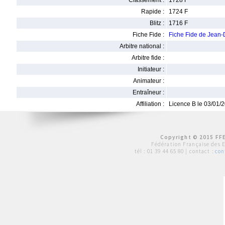
Classement :
1728 F
Rapide :
1724 F
Blitz :
1716 F
Fiche Fide :
Fiche Fide de Jean
Arbitre national :
Arbitre fide :
Initiateur :
Animateur :
Entraîneur :
Affiliation :
Licence B le 03/01/
Copyright © 2015 FFE
Fédération Française des 
tél :
01 39 44 65 80
| contact :
con