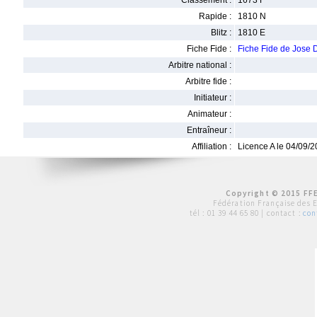
Classement :
1673 F
Rapide :
1810 N
Blitz :
1810 E
Fiche Fide :
Fiche Fide de Jos
Arbitre national :
Arbitre fide :
Initiateur :
Animateur :
Entraîneur :
Affiliation :
Licence A le 04/09/
Copyright © 2015 FFE
Fédération Française des 
tél :
01 39 44 65 80
| contact :
con