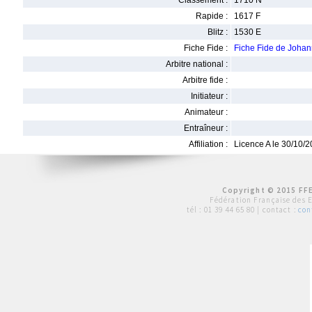
Classement :
1710 N
Rapide :
1617 F
Blitz :
1530 E
Fiche Fide :
Fiche Fide de Joha
Arbitre national :
Arbitre fide :
Initiateur :
Animateur :
Entraîneur :
Affiliation :
Licence A le 30/10/
Copyright © 2015 FFE
Fédération Française des 
tél :
01 39 44 65 80
| contact :
con