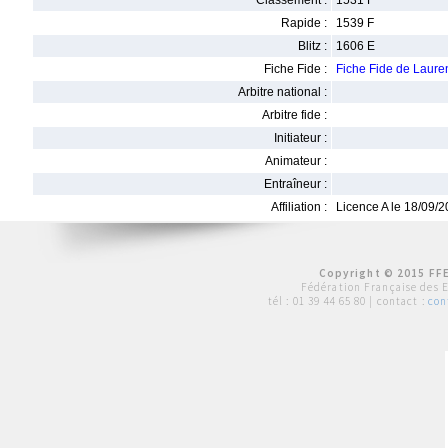
Classement :
1531 F
Rapide :
1539 F
Blitz :
1606 E
Fiche Fide :
Fiche Fide de Laur
Arbitre national :
Arbitre fide :
Initiateur :
Animateur :
Entraîneur :
Affiliation :
Licence A le 18/09/
Copyright © 2015 FFE
Fédération Française des 
tél :
01 39 44 65 80
| contact :
con