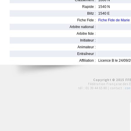
Classement :
1800 N
Rapide :
1540 N
Blitz :
1540 E
Fiche Fide :
Fiche Fide de Mari
Arbitre national :
Arbitre fide :
Initiateur :
Animateur :
Entraîneur :
Affiliation :
Licence B le 24/09/
Copyright © 2015 FFE
Fédération Française des 
tél :
01 39 44 65 80
| contact :
con