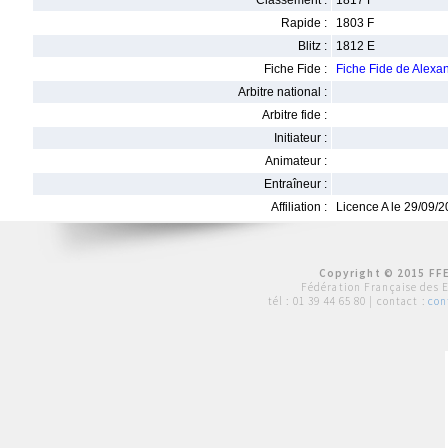
Classement :
1817 F
Rapide :
1803 F
Blitz :
1812 E
Fiche Fide :
Fiche Fide de Ale
Arbitre national :
Arbitre fide :
Initiateur :
Animateur :
Entraîneur :
Affiliation :
Licence A le 29/09/
Copyright © 2015 FFE
Fédération Française des 
tél :
01 39 44 65 80
| contact :
con