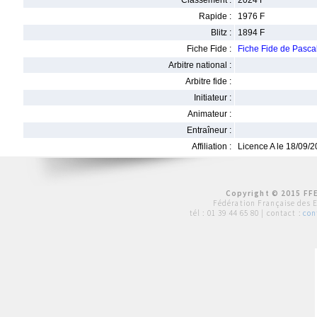
Classement :
2024 F
Rapide :
1976 F
Blitz :
1894 F
Fiche Fide :
Fiche Fide de Pas
Arbitre national :
Arbitre fide :
Initiateur :
Animateur :
Entraîneur :
Affiliation :
Licence A le 18/09/
Copyright © 2015 FFE
Fédération Française des 
tél :
01 39 44 65 80
| contact :
con