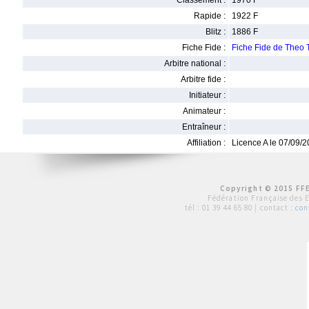
Classement :
1970 F
Rapide :
1922 F
Blitz :
1886 F
Fiche Fide :
Fiche Fide de The
Arbitre national :
Arbitre fide :
Initiateur :
Animateur :
Entraîneur :
Affiliation :
Licence A le 07/09/
Copyright © 2015 FFE
Fédération Française des 
tél :
01 39 44 65 80
| contact :
con