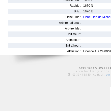
Classement :
1603 F
Rapide :
1670 N
Blitz :
1670 E
Fiche Fide :
Fiche Fide de Mic
Arbitre national :
Arbitre fide :
Initiateur :
Animateur :
Entraîneur :
Affiliation :
Licence A le 24/09/
Copyright © 2015 FFE
Fédération Française des 
tél :
01 39 44 65 80
| contact :
con