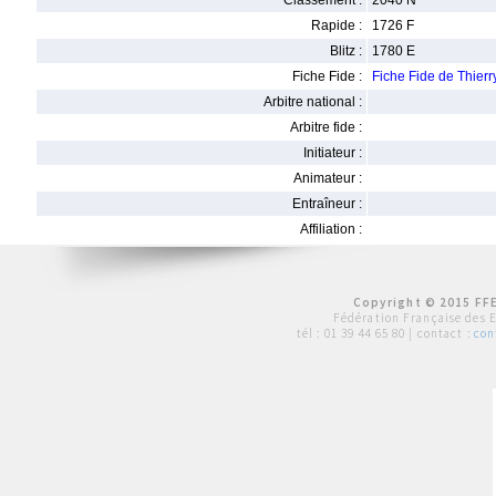
Classement :
2040 N
Rapide :
1726 F
Blitz :
1780 E
Fiche Fide :
Fiche Fide de Thie
Arbitre national :
Arbitre fide :
Initiateur :
Animateur :
Entraîneur :
Affiliation :
Copyright © 2015 FFE
Fédération Française des 
tél :
01 39 44 65 80
| contact :
con