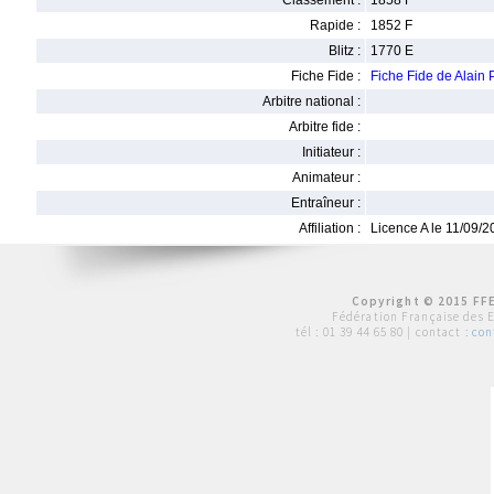
Classement :
1858 F
Rapide :
1852 F
Blitz :
1770 E
Fiche Fide :
Fiche Fide de Alai
Arbitre national :
Arbitre fide :
Initiateur :
Animateur :
Entraîneur :
Affiliation :
Licence A le 11/09/
Copyright © 2015 FFE
Fédération Française des 
tél :
01 39 44 65 80
| contact :
con