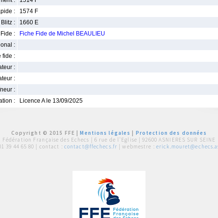
ment :
1514 F
pide :
1574 F
Blitz :
1660 E
Fide :
Fiche Fide de Michel BEAULIEU
ional :
 fide :
iateur :
teur :
neur :
iation :
Licence A le 13/09/2025
Copyright © 2015 FFE |
Mentions légales
|
Protection des données
Fédération Française des Echecs |
6 rue de l'Eglise | 92600 ASNIERES SUR SEINE
01 39 44 65 80
| contact :
contact@ffechecs.fr
| webmestre :
erick.mouret@echecs.as