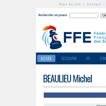
Plan du site
|
Contact
Rechercher un joueur
ACCUEIL
DÉCOUVRIR
FFE
COM
BEAULIEU Michel