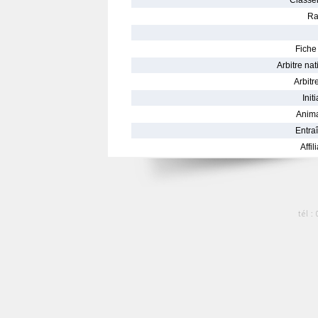
Classe
Ra
Fiche 
Arbitre nat
Arbitre
Init
Anima
Entraî
Affil
tél :