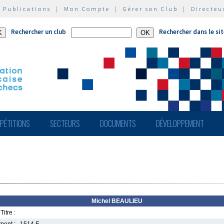
|
Publications
|
Mon Compte
|
Gérer son Club
|
Directeu
Rechercher un club
Rechercher dans le si
PÉTITIONS
SECTEURS
DOCUMENTS
DÉVELOPPEMENT
Michel BEAULIEU
Titre :