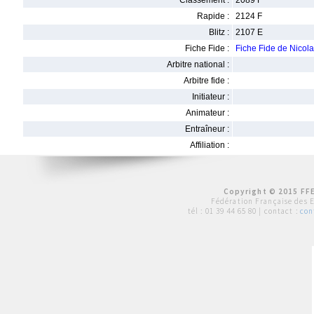
Classement :
2089 F
Rapide :
2124 F
Blitz :
2107 E
Fiche Fide :
Fiche Fide de Nicol
Arbitre national :
Arbitre fide :
Initiateur :
Animateur :
Entraîneur :
Affiliation :
Copyright © 2015 FFE
Fédération Française des 
tél :
01 39 44 65 80
| contact :
con