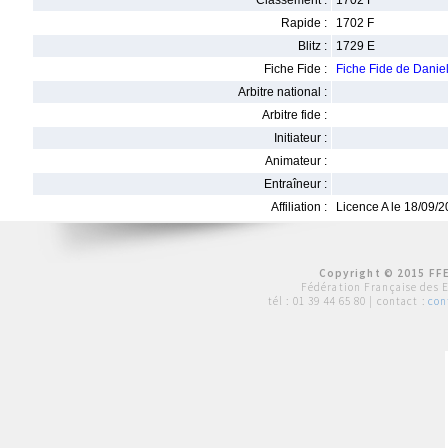
Classement :
1702 F
Rapide :
1702 F
Blitz :
1729 E
Fiche Fide :
Fiche Fide de Dan
Arbitre national :
Arbitre fide :
Initiateur :
Animateur :
Entraîneur :
Affiliation :
Licence A le 18/09/
Copyright © 2015 FFE
Fédération Française des 
tél :
01 39 44 65 80
| contact :
con