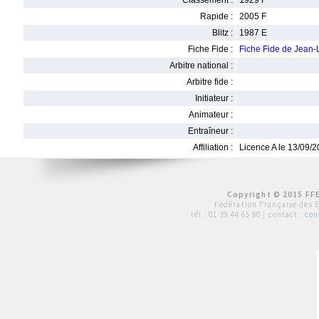
Classement :
1929 F
Rapide :
2005 F
Blitz :
1987 E
Fiche Fide :
Fiche Fide de Jean
Arbitre national :
Arbitre fide :
Initiateur :
Animateur :
Entraîneur :
Affiliation :
Licence A le 13/09/
Copyright © 2015 FFE
Fédération Française des 
tél :
01 39 44 65 80
| contact :
con