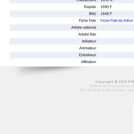
Classement :
1650 N
Rapide :
1690 F
Blitz :
1848 F
Fiche Fide :
Fiche Fide de Arthu
Arbitre national :
Arbitre fide :
Initiateur :
Animateur :
Entraîneur :
Affiliation :
Copyright © 2015 FFE
Fédération Française des 
tél :
01 39 44 65 80
| contact :
con