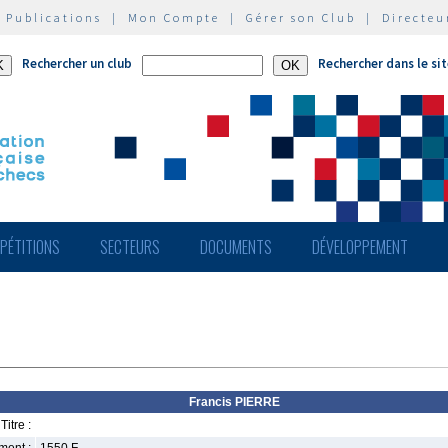
|
Publications
|
Mon Compte
|
Gérer son Club
|
Directeu
Rechercher un club
Rechercher dans le si
PÉTITIONS
SECTEURS
DOCUMENTS
DÉVELOPPEMENT
Francis PIERRE
Titre :