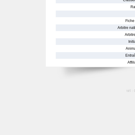
Classe
Ra
Fiche 
Arbitre nat
Arbitre
Init
Anima
Entraî
Affil
tél :