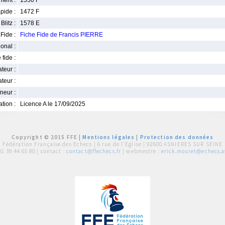
ment :
1550 F
pide :
1472 F
Blitz :
1578 E
Fide :
Fiche Fide de Francis PIERRE
ional :
 fide :
iateur :
teur :
neur :
iation :
Licence A le 17/09/2025
Copyright © 2015 FFE |
Mentions légales
|
Protection des données
Fédération Française des Echecs |
6 rue de l'Eglise | 92600 ASNIERES SUR SEINE
01 39 44 65 80
| contact :
contact@ffechecs.fr
| webmestre :
erick.mouret@echecs.as