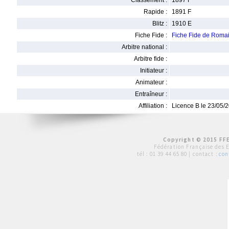
Classement :
1897 F
Rapide :
1891 F
Blitz :
1910 E
Fiche Fide :
Fiche Fide de Ro
Arbitre national :
Arbitre fide :
Initiateur :
Animateur :
Entraîneur :
Affiliation :
Licence B le 23/05/
Copyright © 2015 FFE
Fédération Française des 
tél :
01 39 44 65 80
| contact :
con